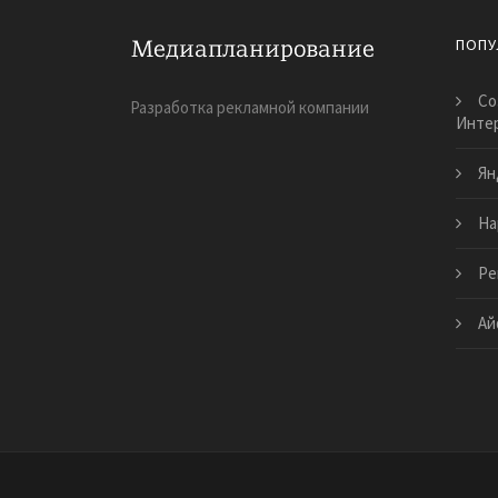
ПОПУ
Со
Разработка рекламной компании
Инте
Ян
На
Ре
Ай