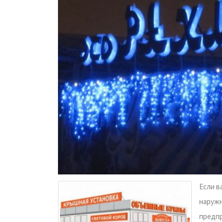
Если в
наружн
предпр