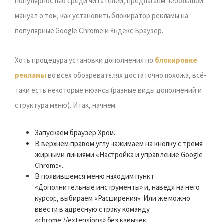
популярностью среди читателей, предлагаем небольшой
мануал о том, как установить блокиратор рекламы на
популярные Google Chrome и Яндекс Браузер.
Хоть процедура установки дополнения по
блокировке
рекламы
во всех обозревателях достаточно похожа, всё-
таки есть некоторые нюансы (разные виды дополнений и
структура меню). Итак, начнем.
Запускаем браузер Хром.
В верхнем правом углу нажимаем на кнопку с тремя
жирными линиями «Настройка и управление Google
Chrome».
В появившемся меню находим пункт
«Дополнительные инструменты» и, наведя на него
курсор, выбираем «Расширения». Или же можно
ввести в адресную строку команду
«chrome://extensions» без кавычек.