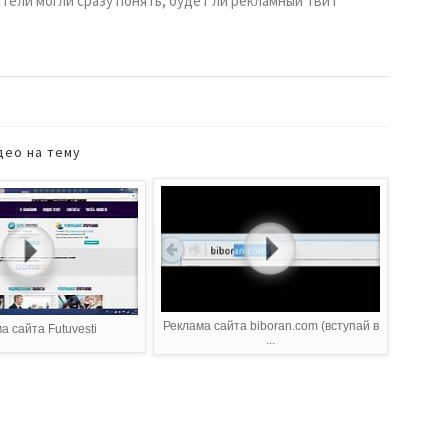
ели могли сразу понять, будет ли рекламный твит
део на тему
Реклама сайта biboran.com (вступай в
а сайта Futuvesti
...