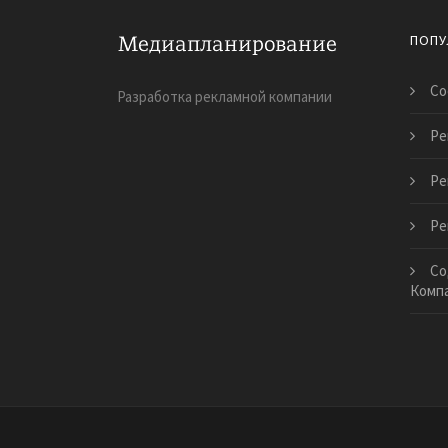
ПОПУ
Со
Разработка рекламной компании
Ре
Ре
Ре
Со
Комп