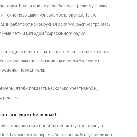
дитории. И если они не способствуют резкому скачку
уж точно повышают узнаваемость бренда. Такие
кции работают как вирусная реклама, распространяясь
льные сети и методом "сарафанного радио".
 проходило в два этапа: на первом читатели выбирали
ся им рекламные кампании, на втором уже совет
пределял победителя.
имеры, чтобы показать насколько креативной и,
а реклама.
чается «секрет белизны»?
cow организовали и провели необычную рекламную
ide. В московском парке «Сокольники» был установлен