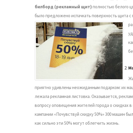
билборд (рекламный щит)
полностью белого цв
было предложено испачкать поверхность щита с
ра
уд
ка
бе
Ма
Жи
приятно удивлены неожиданным подарком: их ма
лежала рекламная листовка. Оказывается, рекла
вопросу оповещения жителей города о скидках в 
кампании «Почувствуй скидку 50%» 300 машин был
как сильно эти 50% могут облегчить жизнь.