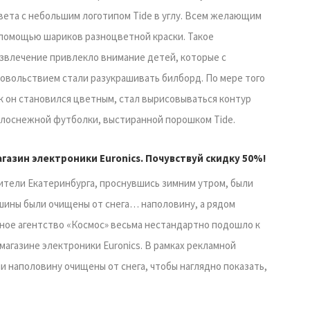
ета с небольшим логотипом Tide в углу. Всем желающим
 помощью шариков разноцветной краски.
Такое
звлечение привлекло внимание детей, которые с
овольствием стали разукрашивать билборд. По мере того
к он становился цветным, стал вырисовываться контур
лоснежной футболки, выстиранной порошком Tide.
газин электроники Euronics. Почувствуй скидку 50%!
тели Екатеринбурга, проснувшись зимним утром, были
шины были очищены от снега… наполовину, а рядом
мное агентство «Космос» весьма нестандартно подошло к
магазине электроники Euronics. В рамках рекламной
и наполовину очищены от снега, чтобы наглядно показать,