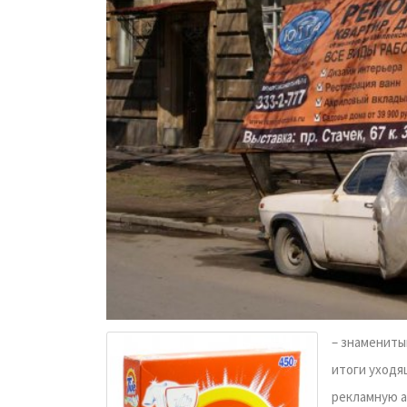
– знамениты
итоги уходя
рекламную а