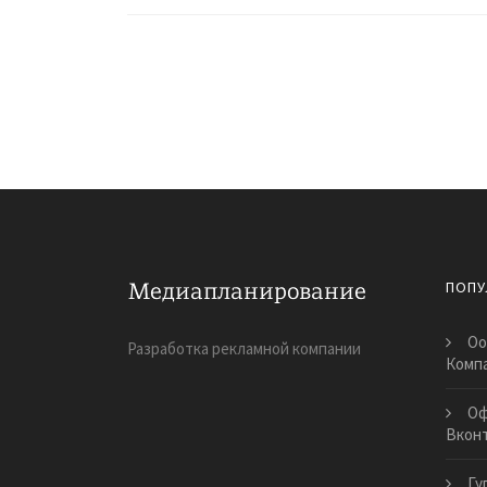
ПОПУ
Оо
Разработка рекламной компании
Комп
Оф
Вкон
Гу