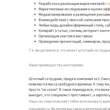
Разработка и реализация маркетинговой
ст
Маркетинговые исследования и оценка эфф
Медиапланирование и размещение рекламы
Взаимодействие с прессой, написание прес
Любые виды дизайна (фирменный стиль, сайт
Копирайт (статьи, слоганы, интернет-контен
Организация участия в выставках.
Проведение презентаций, семинаров, праз
Т.е. мы делаем все, что может штатный сострудн
Наши преимущества неоспоримы:
Штатный сотрудник, придя в компанию за 1-2 мес
появляется масса свободного времени. К тому же
просто "не сезон". В такие периоды все, что може
выходит, что специалист простаивает, а зарплату
Наша система позволяет гибко использовать вре
специалиста. Во время выставок и мероприятий м