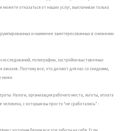
е можете отказаться от наших услуг, выплачивая только
коррумпированных и наименее заинтересованных в снижении
и исследований, полиграфии, застройки выставочных
 заказов. Поэтому все, что делают для нас со скидками,
е ниже.
раты. Налоги, организация рабочего места, льготы, оплата
е человека, с которым вы просто “не сработались” -
вии с которым берем все эти заботы на себя. Если