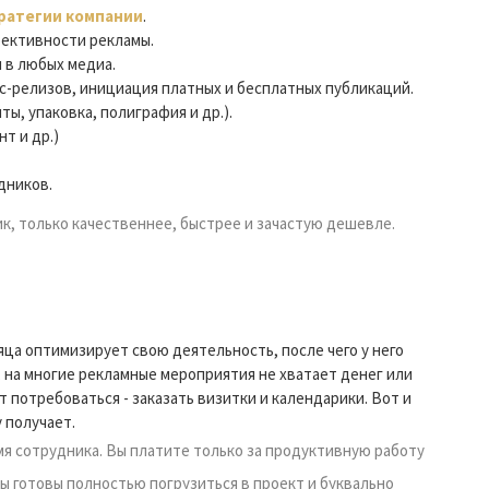
ратегии компании
.
ективности рекламы.
 в любых медиа.
с-релизов, инициация платных и бесплатных публикаций.
ы, упаковка, полиграфия и др.).
т и др.)
дников.
ик, только качественнее, быстрее и зачастую дешевле.
яца оптимизирует свою деятельность, после чего у него
, на многие рекламные мероприятия не хватает денег или
т потребоваться - заказать визитки и календарики. Вот и
 получает.
мя сотрудника. Вы платите только за продуктивную работу
ы готовы полностью погрузиться в проект и буквально