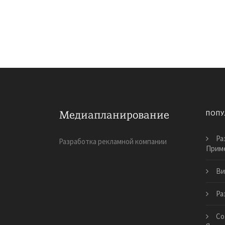
ПОПУ
Ра
Разработка рекламной компании
Приме
Ви
Ра
Со